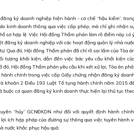
 đăng ký doanh nghiệp hiện hành - cơ chế “hậu kiểm”, tron
do kinh doanh thông qua việc cấp phép, mà chỉ ghi nhận s
 hồ sơ hợp lệ. Việc Hội đồng Thẩm phán làm rõ điểm này có 
iệt đăng ký doanh nghiệp với các hoạt động quản lý nhà nướ
 tư. Qua đó, Hội đồng Thẩm phán đã chỉ rõ sai lầm của Tòa á
 tượng khởi kiện, dẫn đến việc bác yêu cầu khởi kiện củ
 đó, Hội đồng Thẩm phán yêu cầu khi xét xử lại, Tòa án phả
vi hành chính trong việc cấp Giấy chứng nhận đăng ký doan
 và khoản 2 Điều 193 Luật Tố tụng hành chính năm 2015 đ
à buộc cơ quan đăng ký kinh doanh thực hiện lại thủ tục the
tuyên “hủy” GCNĐKDN như đối với quyết định hành chính
lợi ích hợp pháp của đương sự thông qua việc tuyên hành v
hà nước khắc phục hậu quả.