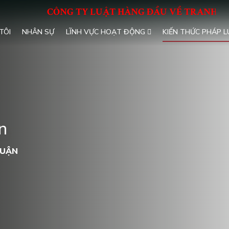
CÔNG TY LUẬT HÀNG ĐẦU VỀ TRANH TỤN
TÔI
NHÂN SỰ
LĨNH VỰC HOẠT ĐỘNG
KIẾN THỨC PHÁP 
n
LUẬN