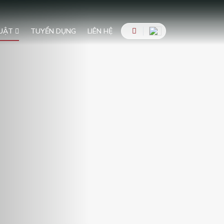
G
LUẬT
TUYỂN DỤNG
LIÊN HỆ