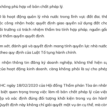
ông phù hợp về bản chất pháp lý.
là hoạt động quản lý nhà nước trong lĩnh vực đất đai, th
iệc công nhận hoặc quyết định giao quyền sử dụng đất ch
ôi trường có trách nhiệm thẩm tra tính hợp pháp, nguồn gố
 có thẩm quyền quyết định.
m xét, đánh giá và quyết định mang tính quyền lực nhà nước
theo quy định của Luật Tố tụng hành chính.
 nhận thông tin đăng ký doanh nghiệp, không thể hiện s
của hoạt động kinh doanh, càng không phải là sự cho phé
-HC ngày 18/02/2020 của Hội đồng Thẩm phán Tòa án nhâ
 biệt quan trọng trong việc làm rõ bản chất pháp lý của việ
p và xác định đúng đối tượng khởi kiện trong vụ án hàn
uyết định này không chỉ giải quyết một vụ án cụ thể, mà cò