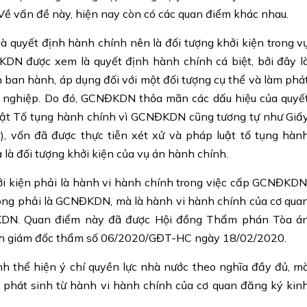
. Về vấn đề này, hiện nay còn có các quan điểm khác nhau.
quyết định hành chính nên là đối tượng khởi kiện trong v
DN được xem là quyết định hành chính cá biệt, bởi đây l
ban hành, áp dụng đối với một đối tượng cụ thể và làm phá
h nghiệp. Do đó, GCNĐKDN thỏa mãn các dấu hiệu của quyế
Luật Tố tụng hành chính vì GCNĐKDN cũng tương tự như Giấ
 vốn đã được thực tiễn xét xử và pháp luật tố tụng hàn
 là đối tượng khởi kiện của vụ án hành chính.
i kiện phải là hành vi hành chính trong việc cấp GCNĐKDN
hông phải là GCNĐKDN, mà là hành vi hành chính của cơ qua
KDN. Quan điểm này đã được Hội đồng Thẩm phán Tòa á
ịnh giám đốc thẩm số 06/2020/GĐT-HC ngày 18/02/2020.
 thể hiện ý chí quyền lực nhà nước theo nghĩa đầy đủ, m
n phát sinh từ hành vi hành chính của cơ quan đăng ký kin