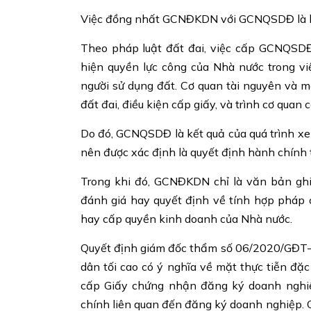
Việc đồng nhất GCNĐKDN với GCNQSDĐ là kh
Theo pháp luật đất đai, việc cấp GCNQSDĐ 
hiện quyền lực công của Nhà nước trong v
người sử dụng đất. Cơ quan tài nguyên và m
đất đai, điều kiện cấp giấy, và trình cơ quan
Do đó, GCNQSDĐ là kết quả của quá trình xe
nên được xác định là quyết định hành chính 
Trong khi đó, GCNĐKDN chỉ là văn bản ghi
đánh giá hay quyết định về tính hợp pháp 
hay cấp quyền kinh doanh của Nhà nước.
Quyết định giám đốc thẩm số 06/2020/GĐT
dân tối cao có ý nghĩa về mặt thực tiễn đặc
cấp Giấy chứng nhận đăng ký doanh nghiệ
chính liên quan đến đăng ký doanh nghiệp. Q