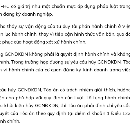
HC có giá trị như một chuẩn mực áp dụng pháp luật tron
đến đăng ký doanh nghiệp.
cho thấy sự vận động của tư duy tài phán hành chính ở Việ
 lực hành chính, thay vì tiếp cận hình thức văn bản, qua đ
t phục của hoạt động xét xử hành chính.
rằng GCNĐKDN không phải là quyết định hành chính và khôn
 chính. Trong trường hợp đương sự yêu cầu hủy GCNĐKDN, Tò
nh vi hành chính của cơ quan đăng ký kinh doanh trong việ
cầu hủy GCNĐKDN, Tòa án có trách nhiệm giải thích, hướn
ện cho phù hợp với quy định của Luật Tố tụng hành chính
u khởi kiện hủy GCNĐKDN, thì Tòa án phải đình chỉ yêu cầ
quyết của Tòa án theo quy định tại điểm đ khoản 1 Điều 12
nh chính.