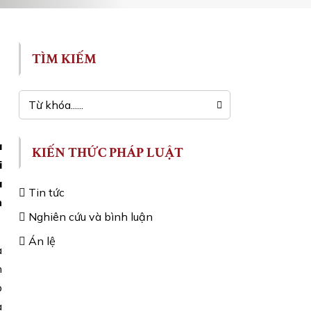
TÌM KIẾM
à
KIẾN THỨC PHÁP LUẬT
i
a
Tin tức
h
Nghiên cứu và bình luận
Án lệ
a
n
p
à