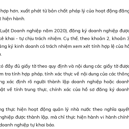
ù hợp hơn, xuất phát từ bản chất pháp lý của hoạt động đăn
t hiện hành.
 Luật Doanh nghiệp năm 2020), đăng ký doanh nghiệp đượ
ê khai - tự chịu trách nhiệm. Cụ thể, theo khoản 2, khoản 
ng ký kinh doanh có trách nhiệm xem xét tính hợp lệ của h
.
có đầy đủ giấy tờ theo quy định và nội dung các giấy tờ đượ
 tra tính hợp pháp, tính xác thực về nội dung của các thôn
ũng xác định rõ người thành lập doanh nghiệp hoặc doan
uật về tính trung thực, chính xác của hồ sơ đăng ký doan
g thực hiện hoạt động quản lý nhà nước theo nghĩa quyế
ghiệp được thành lập, mà chỉ thực hiện hành vi hành chín
doanh nghiệp tự khai báo.