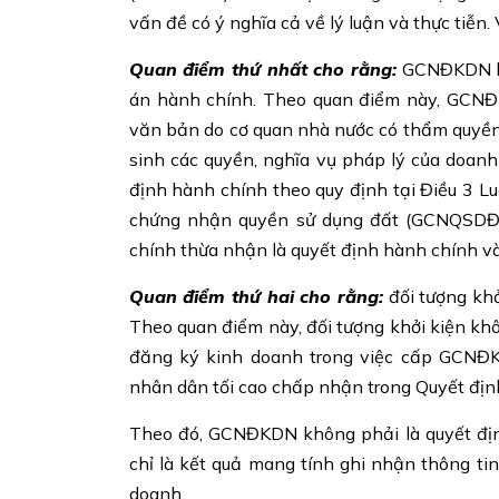
vấn đề có ý nghĩa cả về lý luận và thực tiễn
Quan điểm thứ nhất cho rằng:
GCNĐKDN là 
án hành chính. Theo quan điểm này, GCNĐK
văn bản do cơ quan nhà nước có thẩm quyền 
sinh các quyền, nghĩa vụ pháp lý của doan
định hành chính theo quy định tại Điều 3 
chứng nhận quyền sử dụng đất (GCNQSDĐ),
chính thừa nhận là quyết định hành chính và
Quan điểm thứ hai cho rằng:
đối tượng khở
Theo quan điểm này, đối tượng khởi kiện k
đăng ký kinh doanh trong việc cấp GCNĐ
nhân dân tối cao chấp nhận trong Quyết đ
Theo đó, GCNĐKDN không phải là quyết định
chỉ là kết quả mang tính ghi nhận thông ti
doanh.