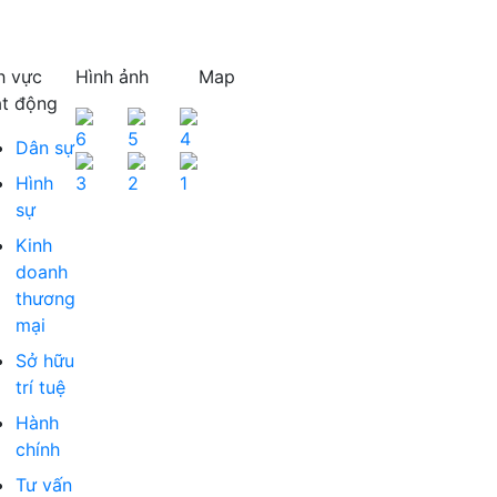
h vực
Hình ảnh
Map
t động
Dân sự
Hình
sự
Kinh
doanh
thương
mại
Sở hữu
trí tuệ
Hành
chính
Tư vấn