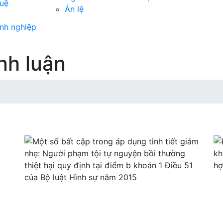
tuệ
Án lệ
nh nghiệp
nh luận